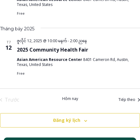
Texas, United States
Free
Tháng bảy 2025
ဇူလိုင် 12, 2025 @ 10:00 မနက်
-
2:00 ညနေ
T7
12
2025 Community Health Fair
Asian American Resource Center
8401 Cameron Rd, Austin,
Texas, United States
Free
Hôm nay
Trước
Sự
Tiếp theo
Sự kiện
Đăng ký lịch