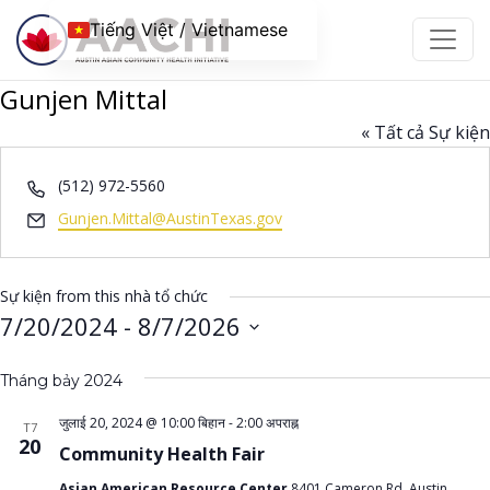
Chuyển đến nội dung
Tiếng Việt / Vietnamese
Gunjen Mittal
« Tất cả Sự kiện
Phone
(512) 972-5560
Email
Gunjen.Mittal@AustinTexas.gov
Sự kiện from this nhà tổ chức
7/20/2024
 - 
8/7/2026
Chọn
Tháng bảy 2024
ngày.
जुलाई 20, 2024 @ 10:00 बिहान
-
2:00 अपराह्न
T7
20
Community Health Fair
Asian American Resource Center
8401 Cameron Rd, Austin,