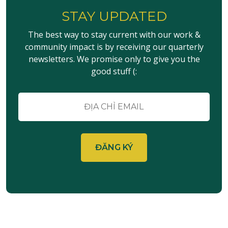
kiếm
STAY UPDATED
Sự
kiện
The best way to stay current with our work &
community impact is by receiving our quarterly
newsletters. We promise only to give you the
good stuff (:
E-
mail