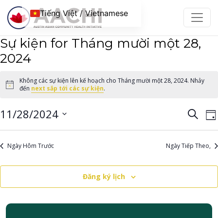
Chuyển đến nội dung
Tiếng Việt / Vietnamese
Sự kiện for Tháng mười một 28,
2024
Không các sự kiện lên kế hoạch cho Tháng mười một 28, 2024. Nhảy
Notice
đến
next sắp tới các sự kiện
.
Điều
Đ
11/28/2024
Tìm
Ng
kiếm
h
hướ
Chọn
c
ngày.
chế
Ngày Hôm Trước
Ngày Tiếp Theo,
đ
độ
xem
Đăng ký lịch
B
và
c
tìm