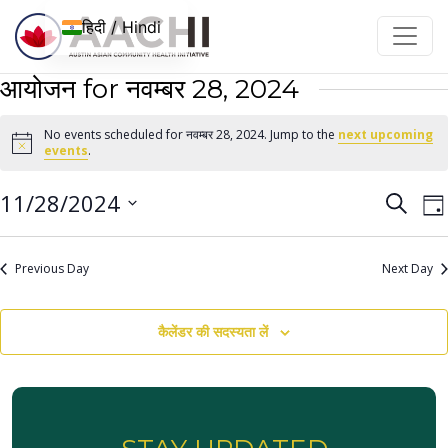
इसे छोड़कर सामग्री पर बढ़ने के लिए
हिदी / Hindi
आयोजन for नवम्बर 28, 2024
No events scheduled for नवम्बर 28, 2024. Jump to the
next upcoming
Notice
events
.
आयोज
आ
11/28/2024
खोज
दिन
न
नेविगे
तारीख़
द
चुनें।
खोजें
Previous Day
Next Day
है
और
देखें
कैलेंडर की सदस्यता लें