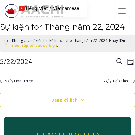
Chuyển đến nội dung
Tiếng Việt / Vietnamese
Sự kiện for Tháng năm 22, 2024
Không các sự kiện lên kế hoạch cho Tháng năm 22, 2024. Nhảy đến
Notice
next sắp tới các sự kiện
.
Điều
Đ
5/22/2024
Tìm
Ng
kiếm
h
hướ
Chọn
c
ngày.
chế
Ngày Hôm Trước
Ngày Tiếp Theo,
đ
độ
xem
Đăng ký lịch
B
và
c
tìm
kiếm