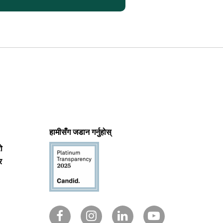
हामीसँग जडान गर्नुहोस्
ो
र