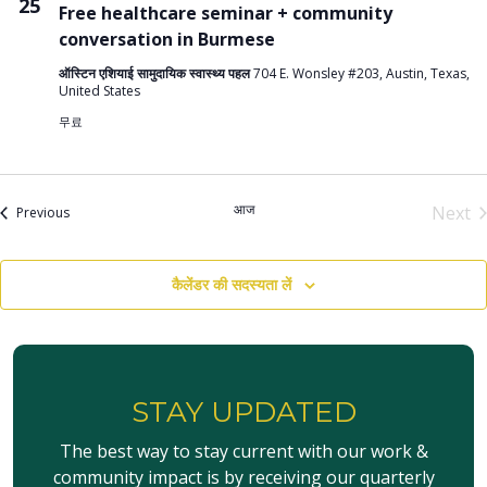
25
Free healthcare seminar + community
conversation in Burmese
ऑस्टिन एशियाई सामुदायिक स्वास्थ्य पहल
704 E. Wonsley #203, Austin, Texas,
United States
무료
आज
Next
आयोजन
Previous
आयो
कैलेंडर की सदस्यता लें
STAY UPDATED
The best way to stay current with our work &
community impact is by receiving our quarterly