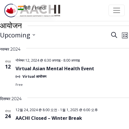
इसे छोड़कर सामग्री पर बढ़ने के लिए
हिदी / Hindi
आयोजन
आयोज
आ
Upcoming
खोज
सूची
न
नेविगे
तारीख़
द
नवम्बर 2024
चुनें।
खोजें
है
और
नोभेम्बर 12, 2024 @ 6:30 अपराह्न
-
8:00 अपराह्न
मंगल
12
Virtual Asian Mental Health Event
देखें
Virtual आयोजन
Free
दिसम्बर 2024
12월 24, 2024 @ 8:00 오전
-
1월 1, 2025 @ 6:00 오후
मंगल
24
AACHI Closed – Winter Break