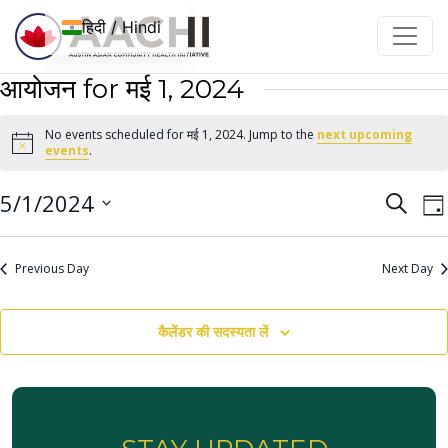
इसे छोड़कर सामग्री पर बढ़ने के लिए
हिदी / Hindi
आयोजन for मई 1, 2024
No events scheduled for मई 1, 2024. Jump to the
next upcoming
Notice
events
.
आयोज
आ
5/1/2024
खोज
दिन
न
नेविगे
तारीख़
द
चुनें।
खोजें
Previous Day
Next Day
है
और
देखें
कैलेंडर की सदस्यता लें