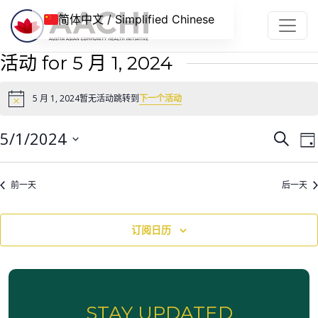
跳到内容
简体中文 / Simplified Chinese
活动 for 5 月 1, 2024
5 月 1, 2024暂无活动跳转到
下一个活动
Notice
活
5/1/2024
搜
日
动
寻
选
择
搜
前一天
后一天
日
索
期
和
订阅日历
视
图
导
STAY UPDATED
航