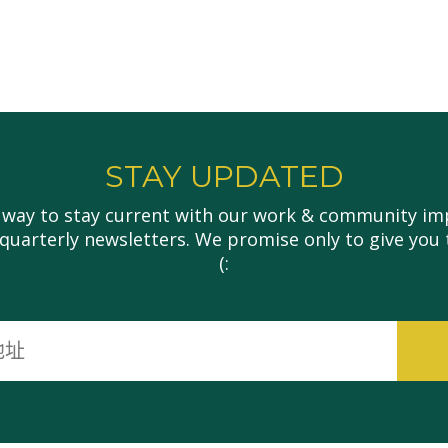
STAY UPDATED
 way to stay current with our work & community imp
 quarterly newsletters. We promise only to give you 
(:
电
子
邮
件