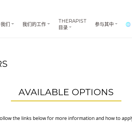
THERAPIST
于我们
我们的工作
参与其中
目录
RS
AVAILABLE OPTIONS
ollow the links below for more information and how to appl