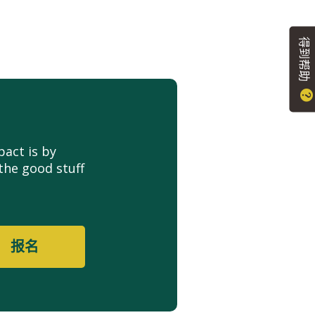
得到帮助
act is by
the good stuff