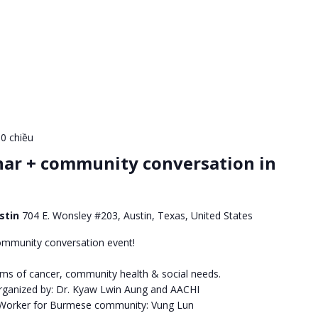
00 chiều
nar + community conversation in
ustin
704 E. Wonsley #203, Austin, Texas, United States
ommunity conversation event!
oms of cancer, community health & social needs.
ganized by: Dr. Kyaw Lwin Aung and AACHI
 Worker for Burmese community: Vung Lun