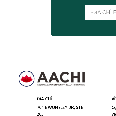
ĐỊA CHỈ
V
704 E WONSLEY DR, STE
Cộ
203
vi