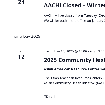
kiếm
24
AACHI Closed – Winte
Sự
AACHI will be closed from Tuesday, Dec.
kiện
We will be back in the office on January
Tháng bảy 2025
Tháng bảy 12, 2025 @ 10:00 sáng
-
2:00
T7
12
2025 Community Heal
Asian American Resource Center
84
The Asian American Resource Center - Ci
Asian Community Health Initiative (AACH
[…]
Miễn phí