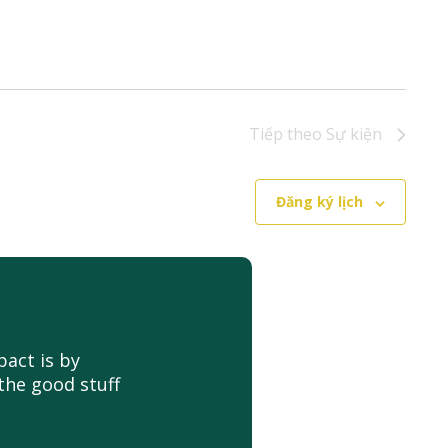
Tiếp theo
Sự kiện
Đăng ký lịch
act is by
the good stuff