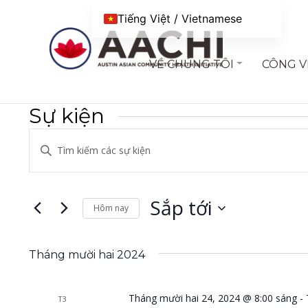
Chuyển đến nội dung
Tiếng Việt / Vietnamese
VỀ CHÚNG TÔI
CÔNG V
Sự kiện
Điều
Nhập
hướng
từ
khóa.
chế
Tìm
Sắp tới
Hôm nay
độ
kiếm
Chọn
xem
Sự
ngày.
kiện
Tháng mười hai 2024
và
theo
tìm
Từ
Tháng mười hai 24, 2024 @ 8:00 sáng
-
T3
khoá.