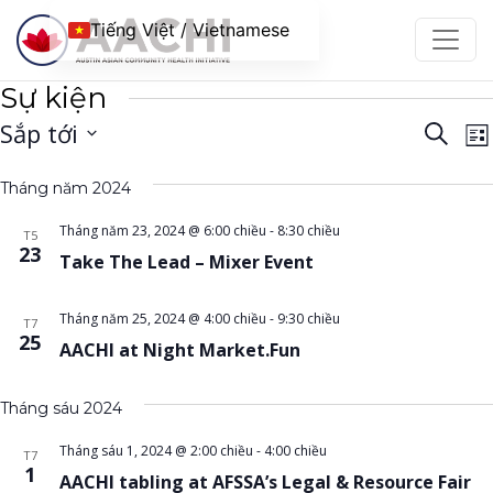
Chuyển đến nội dung
Tiếng Việt / Vietnamese
Sự kiện
Điều
Đ
Sắp tới
Tìm
Da
kiếm
h
hướ
Chọn
sác
c
Tháng năm 2024
ngày.
chế
đ
độ
Tháng năm 23, 2024 @ 6:00 chiều
-
8:30 chiều
T5
23
Take The Lead – Mixer Event
xem
B
và
c
Tháng năm 25, 2024 @ 4:00 chiều
-
9:30 chiều
T7
tìm
25
AACHI at Night Market.Fun
kiếm
Sự
Tháng sáu 2024
kiện
Tháng sáu 1, 2024 @ 2:00 chiều
-
4:00 chiều
T7
1
AACHI tabling at AFSSA’s Legal & Resource Fair