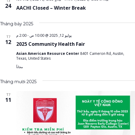
T3
24
AACHI Closed – Winter Break
Tháng bảy 2025
2:00 م
-
يوليو 12, 2025 @ 10:00 ص
T7
12
2025 Community Health Fair
Asian American Resource Center
8401 Cameron Rd, Austin,
Texas, United States
مجاناً
Tháng mười 2025
T7
11