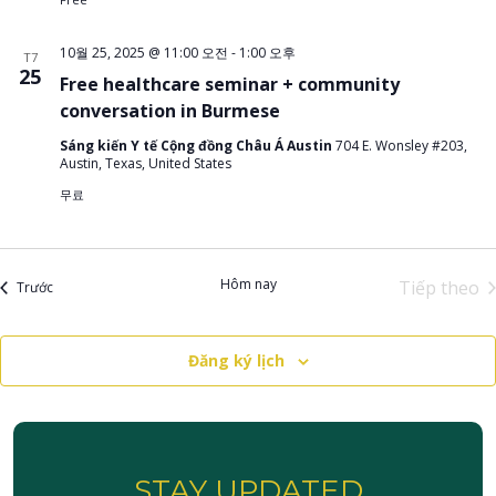
10월 25, 2025 @ 11:00 오전
-
1:00 오후
T7
25
Free healthcare seminar + community
conversation in Burmese
Sáng kiến Y tế Cộng đồng Châu Á Austin
704 E. Wonsley #203,
Austin, Texas, United States
무료
Hôm nay
Tiếp theo
Sự kiện
Trước
Sự kiệ
Đăng ký lịch
STAY UPDATED