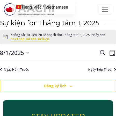
Chuyển đến nội dung
Tiếng Việt / Vietnamese
Sự kiện for Tháng tám 1, 2025
Không các sự kiện lên kế hoạch cho Tháng tám 1, 2025. Nhảy đến
Notice
next sắp tới các sự kiện
.
Điều
Đ
8/1/2025
Tìm
Ng
kiếm
h
hướ
Chọn
c
ngày.
chế
Ngày Hôm Trước
Ngày Tiếp Theo,
đ
độ
xem
Đăng ký lịch
B
và
c
tìm
kiếm