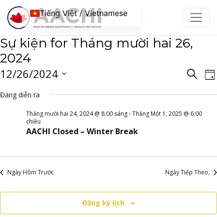
Chuyển đến nội dung
Tiếng Việt / Vietnamese
Sự kiện for Tháng mười hai 26,
2024
Điều
Đ
12/26/2024
Tìm
Ng
kiếm
h
hướ
Chọn
Đang diễn ra
c
ngày.
chế
đ
Tháng mười hai 24, 2024 @ 8:00 sáng
-
Tháng Một 1, 2025 @ 6:00
độ
chiều
AACHI Closed – Winter Break
xem
B
và
c
tìm
Ngày Hôm Trước
Ngày Tiếp Theo,
kiếm
Sự
Đăng ký lịch
kiện