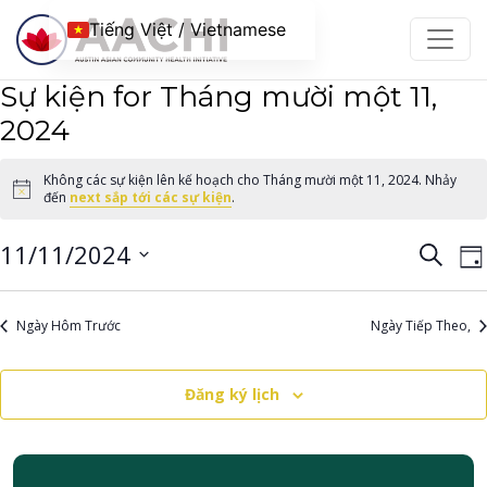
Chuyển đến nội dung
Tiếng Việt / Vietnamese
Sự kiện for Tháng mười một 11,
2024
Không các sự kiện lên kế hoạch cho Tháng mười một 11, 2024. Nhảy
Notice
đến
next sắp tới các sự kiện
.
Điều
Đ
11/11/2024
Tìm
Ng
kiếm
h
hướ
Chọn
c
ngày.
chế
Ngày Hôm Trước
Ngày Tiếp Theo,
đ
độ
xem
Đăng ký lịch
B
và
c
tìm