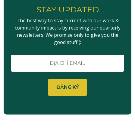
kiếm
STAY UPDATED
Sự
kiện
The best way to stay current with our work &
community impact is by receiving our quarterly
newsletters. We promise only to give you the
good stuff (:
E-
mail