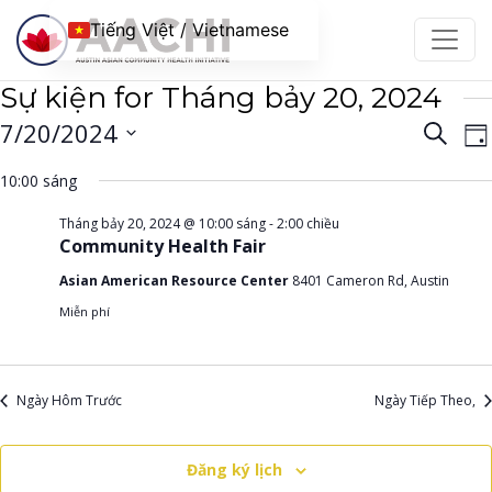
Chuyển đến nội dung
Tiếng Việt / Vietnamese
Sự kiện for Tháng bảy 20, 2024
Điều
Đ
7/20/2024
Tìm
Ng
kiếm
h
hướ
Chọn
10:00 sáng
c
ngày.
chế
đ
Tháng bảy 20, 2024 @ 10:00 sáng
-
2:00 chiều
độ
Community Health Fair
xem
B
Asian American Resource Center
8401 Cameron Rd, Austin
và
c
Miễn phí
tìm
kiếm
Sự
Ngày Hôm Trước
Ngày Tiếp Theo,
kiện
Đăng ký lịch