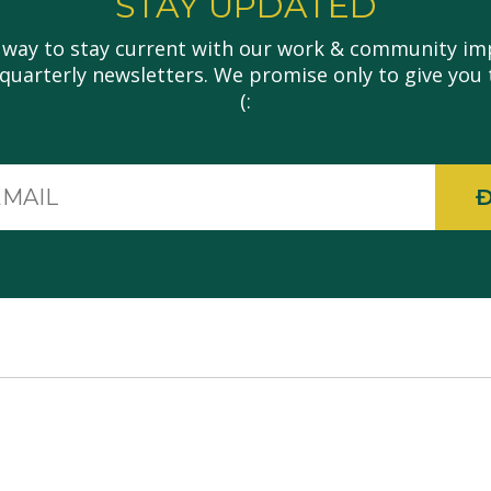
STAY UPDATED
 way to stay current with our work & community imp
 quarterly newsletters. We promise only to give you 
(:
E-
mail