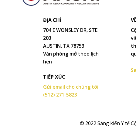
ĐỊA CHỈ
V
704 E WONSLEY DR, STE
Cộ
203
vi
AUSTIN, TX 78753
th
Văn phòng mở theo lịch
qu
hẹn
Se
TIẾP XÚC
Gửi email cho chúng tôi
(512) 271-5823
© 2022 Sáng kiến Y tế C