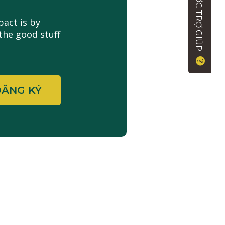
ĐƯỢC TRỢ GIÚP
act is by
the good stuff