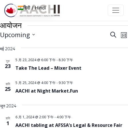
इसे छोड़कर सामग्री पर बढ़ने के लिए
हिदी / Hindi
आयोजन
आयोज
आ
Upcoming
खोज
सूची
न
नेविगे
तारीख़
द
मई 2024
चुनें।
खोजें
है
और
5 月 23, 2024 @ 6:00 下午
-
8:30 下午
गुरु
23
Take The Lead – Mixer Event
देखें
5 月 25, 2024 @ 4:00 下午
-
9:30 下午
शनि
25
AACHI at Night Market.Fun
जून 2024
6 月 1, 2024 @ 2:00 下午
-
4:00 下午
शनि
1
AACHI tabling at AFSSA’s Legal & Resource Fair