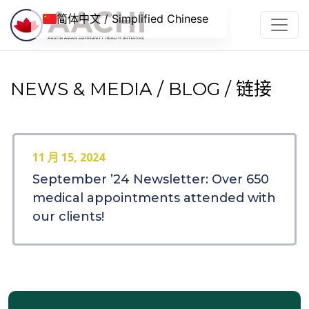
跳到内容
简体中文 / Simplified Chinese
NEWS & MEDIA / BLOG / 链接
11 月 15, 2024
September ’24 Newsletter: Over 650
medical appointments attended with
our clients!