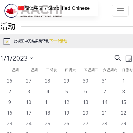
跳到内容
简体中文 / Simplified Chinese
活动
此视图中无结果跳转到
下一个活动
Notice
活
1/1/2023
搜
月
动
寻
选
活
一
星期一
二
星期二
三
转发
四
周六
五
星期五
六
星期六
日
那时
择
搜
动
0
0
0
0
0
0
0
26
27
28
29
30
31
1
日
索
活
活
活
活
活
活
活
的
期
0
0
0
0
0
0
0
2
3
4
5
6
7
8
和
动
动
动
动
动
动
动
日
活
活
活
活
活
活
活
0
0
0
0
0
0
0
9
10
11
12
13
14
15
视
动
动
动
动
动
动
动
历
活
活
活
活
活
活
活
图
0
0
0
0
0
0
0
16
17
18
19
20
21
22
动
动
动
动
动
动
动
活
活
活
活
活
活
活
导
0
0
0
0
0
0
0
23
24
25
26
27
28
29
动
动
动
动
动
动
动
航
活
活
活
活
活
活
活