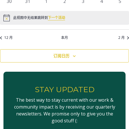
0
0
0
0
0
0
0
30
31
1
2
3
4
5
动
动
动
动
动
动
动
活
活
活
活
活
活
活
动
动
动
动
动
动
动
此视图中无结果跳转到
下一个活动
Notice
12 月
本月
2 月
订阅日历
STAY UPDATED
The best way to stay current with our work &
community impact is by receiving our quarterly
newsletters. We promise only to give you the
good stuff (: