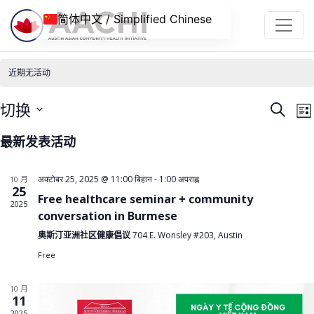
跳到内容
简体中文 / Simplified Chinese
近期无活动
活
切换
搜
列
动
寻
选
表
最新发表活动
择
搜
日
索
अक्टोबर 25, 2025 @ 11:00 बिहान
-
1:00 अपराह्न
10 月
期
25
和
Free healthcare seminar + community
2025
视
conversation in Burmese
图
奥斯汀亚洲社区健康倡议
704 E. Wonsley #203, Austin
Free
导
航
10 月
11
2025