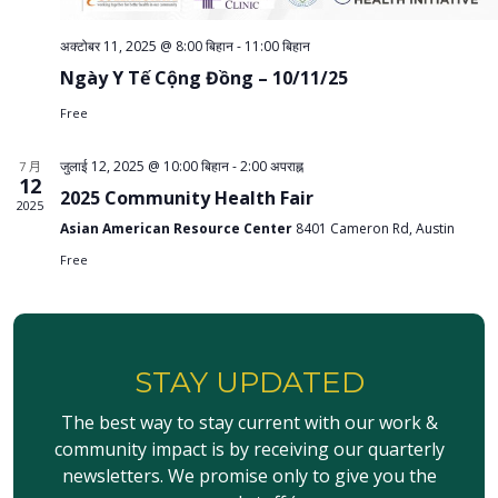
अक्टोबर 11, 2025 @ 8:00 बिहान
-
11:00 बिहान
Ngày Y Tế Cộng Đồng – 10/11/25
Free
जुलाई 12, 2025 @ 10:00 बिहान
-
2:00 अपराह्न
7 月
12
2025 Community Health Fair
2025
Asian American Resource Center
8401 Cameron Rd, Austin
Free
STAY UPDATED
The best way to stay current with our work &
community impact is by receiving our quarterly
newsletters. We promise only to give you the