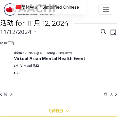
跳到内容
简体中文 / Simplified Chinese
活动 for 11 月 12, 2024
活
11/12/2024
搜
日
动
寻
选
6:30 下午
择
搜
日
नोभेम्बर 12, 2024 @ 6:30 अपराह्न
-
8:00 अपराह्न
索
Virtual Asian Mental Health Event
期
和
Virtual 活动
视
Free
图
导
前一天
后一天
航
订阅日历