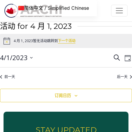
跳到内容
简体中文 / Simplified Chinese
活动 for 4 月 1, 2023
4 月 1, 2023暂无活动跳转到
下一个活动
Notice
活
4/1/2023
搜
日
动
寻
选
择
搜
前一天
后一天
日
索
期
和
订阅日历
视
图
导
STAY UPDATED
航