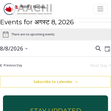
सामग्रीमा जानुहोस्
नेपाली / Nepali
Events for अगस्ट 8, 2026
There are no upcoming events.
Notice
Even
E
8/8/2026
Search
Da
V
Sear
Select
N
date.
and
Next Day
Previous Day
View
Navi
Subscribe to calendar
STAY UPDATED