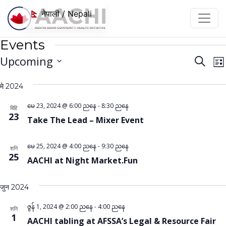
सामग्रीमा जानुहोस्
नेपाली / Nepali
Events
Even
E
Upcoming
Search
Lis
V
Sear
Select
N
मे 2024
date.
and
View
မေ 23, 2024 @ 6:00 ညနေ
-
8:30 ညနေ
बिहि
23
Take The Lead – Mixer Event
Navi
မေ 25, 2024 @ 4:00 ညနေ
-
9:30 ညနေ
शनि
25
AACHI at Night Market.Fun
जुन 2024
ဇွန် 1, 2024 @ 2:00 ညနေ
-
4:00 ညနေ
शनि
1
AACHI tabling at AFSSA’s Legal & Resource Fair