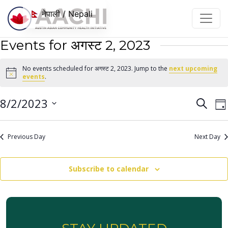
सामग्रीमा जानुहोस्
नेपाली / Nepali
Events for अगस्ट 2, 2023
No events scheduled for अगस्ट 2, 2023. Jump to the
next upcoming
Notice
events
.
Even
E
8/2/2023
Search
Da
V
Sear
Select
N
date.
and
Previous Day
Next Day
View
Navi
Subscribe to calendar