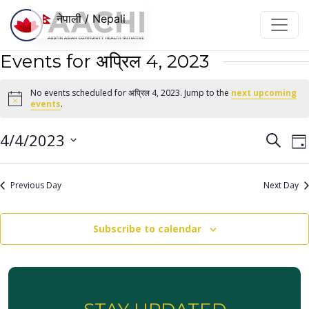
सामग्रीमा जानुहोस्
नेपाली / Nepali
Events for अप्रिल 4, 2023
No events scheduled for अप्रिल 4, 2023. Jump to the
next upcoming
Notice
events
.
Even
E
4/4/2023
Search
Da
V
Sear
Select
N
date.
and
Previous Day
Next Day
View
Navi
Subscribe to calendar