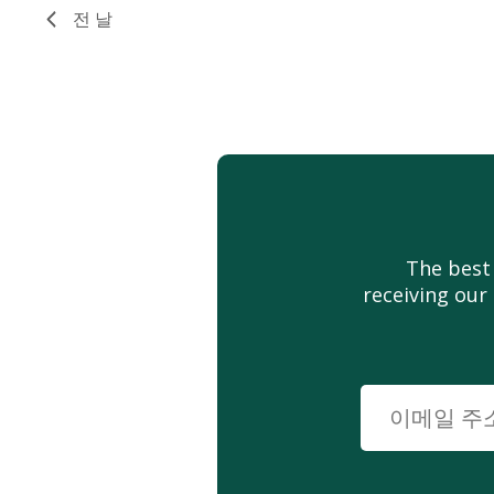
워
탐
전 날
세
드
요.
색
로
일
정
표
를
검
색
하
The best
세
receiving our
요.