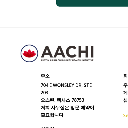
주소
회
704 E WONSLEY DR, STE
우
203
게
오스틴, 텍사스 78753
십
저희 사무실은 방문 예약이
필요합니다
Se