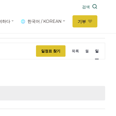
검색
여하다
한국어 / KOREAN
기부
이
일정표 찾기
목록
월
일
벤
트
조
회
수
탐
색