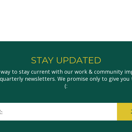
STAY UPDATED
 way to stay current with our work & community imp
 quarterly newsletters. We promise only to give you 
(:
이
메
일