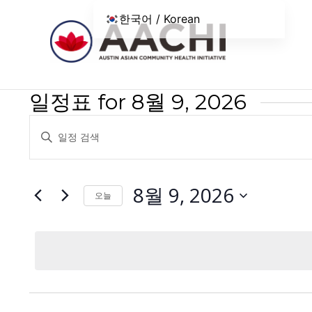
콘텐츠로 건너뛰기
한국어 / Korean
일정표 for 8월 9, 2026
일
키
정
워
드
표
를
8월 9, 2026
오늘
검
입
날
색
력
짜
하
및
를
세
선
보
요.
택
키
기
하