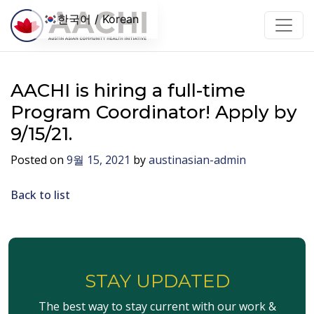
콘텐츠로 건너뛰기
한국어 / Korean
AACHI is hiring a full-time
Program Coordinator! Apply by
9/15/21.
Posted on
9월 15, 2021
by
austinasian-admin
Back to list
STAY UPDATED
The best way to stay current with our work &