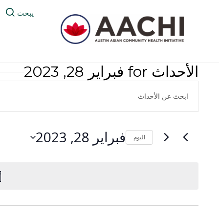
خطى الى المحتوى
يبحث
الأحداث for فبراير 28, 2023
بحث
أدخل
الأحداث
الكلمة
المفتاحية.
والتنقل
ابحث
فبراير 28, 2023
اليوم
المشاهدات
عن
حدد
الأحداث
تاريخ.
بواسطة
Keyword.