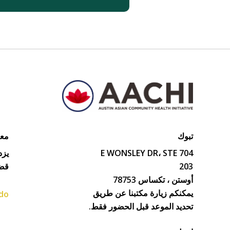
تبوك
معل
704 E WONSLEY DR، STE
يزد
203
قضي
أوستن ، تكساس 78753
يمكنكم زيارة مكتبنا عن طريق
do.
تحديد الموعد قبل الحضور فقط.