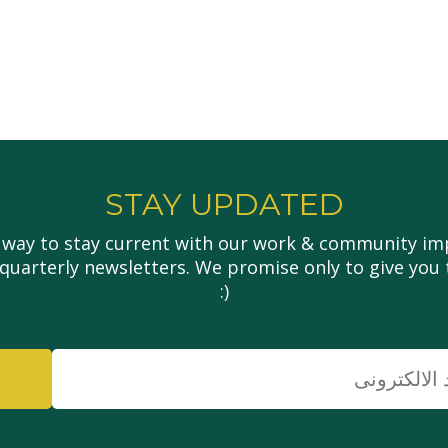
STAY UPDATED
 way to stay current with our work & community imp
 quarterly newsletters. We promise only to give you 
(:
البريد
الإلكتروني