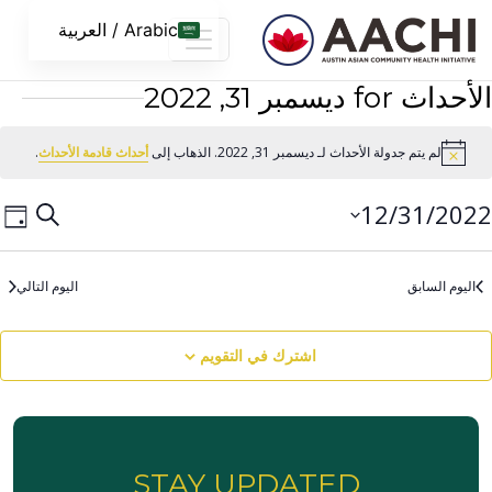
ى الى المحتوى
Arabic / العربية
ث for ديسمبر 31, 2022
لم يتم جدولة الأحداث لـ ديسمبر 31, 2022. الذهاب إلى
أحداث قادمة الأحداث
.
Noti
بحث
حدث
12/31/20
يبحث
يوم
الم
الأحداث
المل
خ.
والتنقل
ليوم السابق
اليوم التالي
المشاهد
اشترك في التقويم
STAY UPDATED