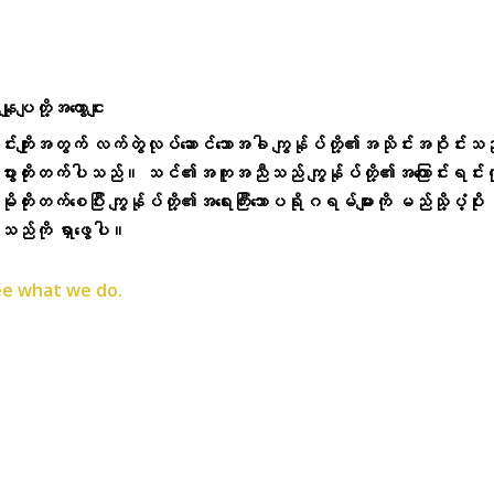
နျုပျတို့အကွောငျး
ာင်းကျိုးအတွက် လက်တွဲလုပ်ဆောင်သောအခါ ကျွန်ုပ်တို့၏အသိုင်းအဝိုင်းသည
ီးပွားတိုးတက်ပါသည်။ သင်၏အကူအညီသည် ကျွန်ုပ်တို့၏အကြောင်းရင်းကိ
ုမိုတိုးတက်စေပြီး ကျွန်ုပ်တို့၏အရေးကြီးသောပရိုဂရမ်များကို မည်သို့ပံ့ပိုး
းသည်ကို ရှာဖွေပါ။
e what we do.