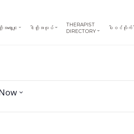
THERAPIST
ို့အကွောငျး
ငါတို့အလုပ်
ပါဝင်လိုက်
DIRECTORY
Now