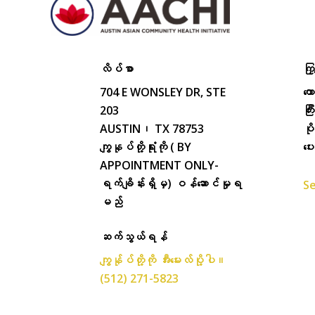
လိပ်စာ
ကြှ
704 E WONSLEY DR, STE
ကေ
203
ကြ
AUSTIN၊ TX 78753
ပိ
ကျွနုပ်တို့ရုံးကို ( BY
ပေ
APPOINTMENT ONLY-
ရက်ချိန်းရှိမှ) ဝန်ဆောင်မှုရ
Se
မည်
ဆက်သွယ်ရန်
ကျွန်ုပ်တို့ကို အီးမေးလ်ပို့ပါ။
(512) 271-5823