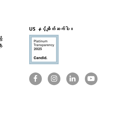
US နှင့်ချိတ်ဆက်ပါ။
်
ု