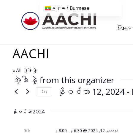
အကြောင်းအရာသို့ ကျော်သွားပါ။
မြန်မာ / Burmese
ကြှနျုပျတ
AACHI
« All အဲ့ဒါနဲ့
အဲ့ဒါနဲ့ from this organizer
နိုဝင်ဘာ 12, 2024
 - 
ဒီနေ့
ရက်စွဲ
ကို
နိုဝင်ဘာ 2024
ရွေး
ပါ။
8:00 م
-
نوفمبر 12, 2024 @ 6:30 م
ဂါဂါ