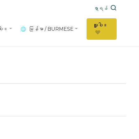
ရှာရန်
လှူပါ။
ပါ။
မြန်မာ / BURMESE