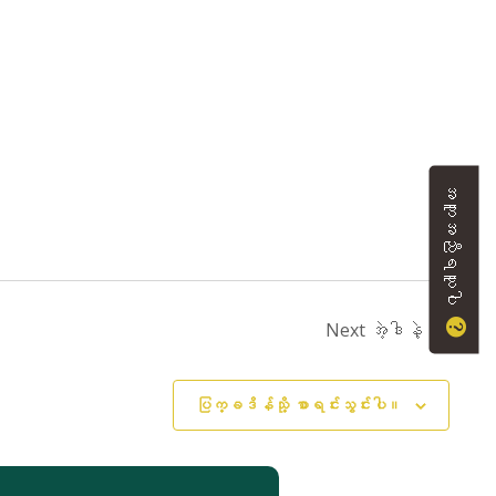
အကူအညီရယူပါ
Next
အဲ့ဒါနဲ့
ပြက္ခဒိန်သို့ စာရင်းသွင်းပါ။