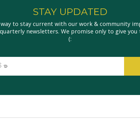
STAY UPDATED
 way to stay current with our work & community imp
 quarterly newsletters. We promise only to give you 
(:
အီး
မေး
လ်