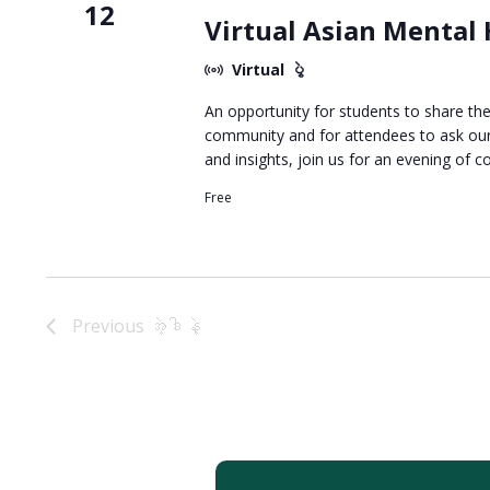
12
Virtual Asian Mental
Virtual ပွဲ
An opportunity for students to share th
community and for attendees to ask our 
and insights, join us for an evening of c
Free
Previous
အဲ့ဒါနဲ့