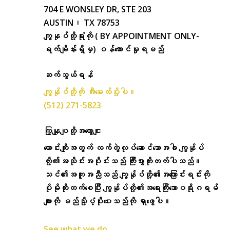
704 E WONSLEY DR, STE 203
AUSTIN၊ TX 78753
ကျွနုပ်တို့ရုံးကို ( BY APPOINTMENT ONLY-
ရက်ချိန်းရှိမှ) ဝန်ဆောင်မှုရမည်
ဆက်သွယ်ရန်
ကျွန်ုပ်တို့ကို အီးမေးလ်ပို့ပါ။
(512) 271-5823
ကြှနျုပျတို့အကွောငျး
ကောင်းကျိုးအတွက် လက်တွဲလုပ်ဆောင်သောအခါ ကျွန်ုပ်
တို့၏အသိုင်းအဝိုင်းသည် ကြီးပွားတိုးတက်ပါသည်။
သင်၏အကူအညီသည် ကျွန်ုပ်တို့၏အကြောင်းရင်းကို
ပိုမိုတိုးတက်စေပြီး ကျွန်ုပ်တို့၏အရေးကြီးသောပရိုဂရမ်
များကို မည်သို့ပံ့ပိုးပေးသည်ကို ရှာဖွေပါ။
See what we do.