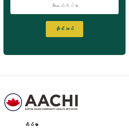
အီး
မေး
လ်
လိပ်စာ