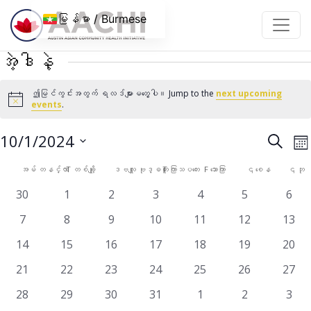
အကြောင်းအရာသို့ ကျော်သွားပါ။
မြန်မာ / Burmese
အဲ့ဒါနဲ့
ဤမြင်ကွင်းအတွက် ရလဒ်များမတွေ့ပါ။ Jump to the
next upcoming
Notice
events
.
အဲ့
ပွ
10/1/2024
ရှာ
လ
ရန်
V
ဒါနဲ့
ရက်စွဲ
အဲ့
အမ်
တနင်္လာ
T
တစ်ချို့
ဒဗလျူ
ဗုဒ္ဓဟူး
T
ကြာသပတေး
F
သောကြာ
၎
စေန
၎
ဘု
N
ကို
ရှာဖွေ
ဒါနဲ့
0
0
0
0
0
0
0
30
1
2
3
4
5
6
ရွေး
မှု
events
events
events
events
events
events
even
ပြက္ခဒိန်
ပါ။
0
0
0
0
0
0
0
7
8
9
10
11
12
13
နှင့်
events
events
events
events
events
events
event
0
0
0
0
0
0
0
14
15
16
17
18
19
20
ကြည့်ရ
events
events
events
events
events
events
event
မှု
0
0
0
0
0
0
0
21
22
23
24
25
26
27
events
events
events
events
events
events
event
များ
0
0
0
0
0
0
0
28
29
30
31
1
2
3
events
events
events
events
events
events
even