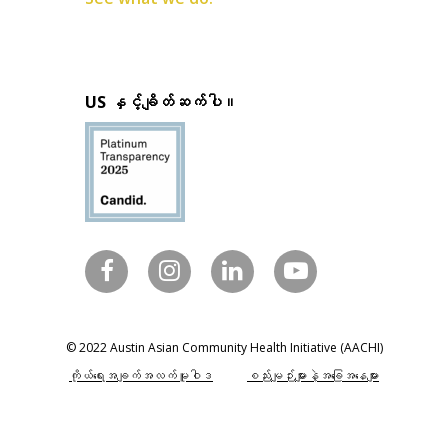
US နှင့်ချိတ်ဆက်ပါ။
© 2022 Austin Asian Community Health Initiative (AACHI)
ကိုယ်ရေးအချက်အလက်မူဝါဒ
စည်းမျဉ်းများနဲ့အခြေအနေများ