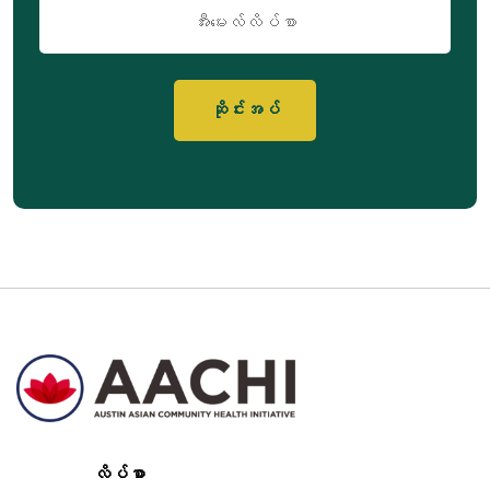
အီး
မေး
လ်
လိပ်စာ