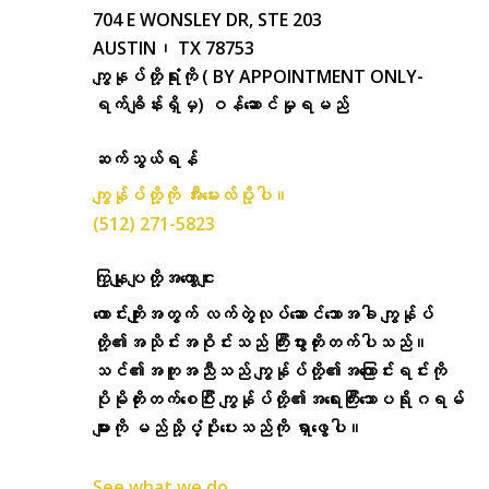
704 E WONSLEY DR, STE 203
AUSTIN၊ TX 78753
ကျွနုပ်တို့ရုံးကို ( BY APPOINTMENT ONLY-
ရက်ချိန်းရှိမှ) ဝန်ဆောင်မှုရမည်
ဆက်သွယ်ရန်
ကျွန်ုပ်တို့ကို အီးမေးလ်ပို့ပါ။
(512) 271-5823
ကြှနျုပျတို့အကွောငျး
ကောင်းကျိုးအတွက် လက်တွဲလုပ်ဆောင်သောအခါ ကျွန်ုပ်
တို့၏အသိုင်းအဝိုင်းသည် ကြီးပွားတိုးတက်ပါသည်။
သင်၏အကူအညီသည် ကျွန်ုပ်တို့၏အကြောင်းရင်းကို
ပိုမိုတိုးတက်စေပြီး ကျွန်ုပ်တို့၏အရေးကြီးသောပရိုဂရမ်
များကို မည်သို့ပံ့ပိုးပေးသည်ကို ရှာဖွေပါ။
See what we do.