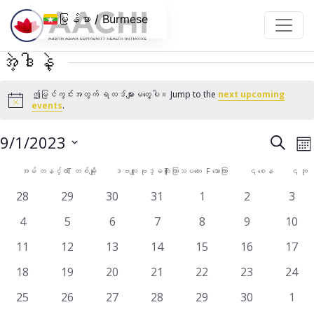
အကြောင်းအရာသို့ ကျော်သွားပါ။
မြန်မာ / Burmese
အဲ့ဒါနဲ့
ဤမြင်ကွင်းအတွက် ရလဒ်များမတွေ့ပါ။ Jump to the
next upcoming
Notice
events
.
အဲ့
ပွ
9/1/2023
ရှာ
လ
ရန်
V
ဒါနဲ့
ရက်စွဲ
အဲ့
အမ်
တနင်္လာ
T
တစ်ချို့
ဒဗလျူ
ဗုဒ္ဓဟူး
T
ကြာသပတေး
F
သောကြာ
၎
စေန
၎
ဘု
N
ကို
ရှာဖွေ
ဒါနဲ့
0
0
0
0
0
0
0
28
29
30
31
1
2
3
ရွေး
မှု
events
events
events
events
events
events
even
ပြက္ခဒိန်
ပါ။
0
0
0
0
0
0
0
4
5
6
7
8
9
10
နှင့်
events
events
events
events
events
events
event
0
0
0
0
0
0
0
11
12
13
14
15
16
17
ကြည့်ရ
events
events
events
events
events
events
event
မှု
0
0
0
0
0
0
0
18
19
20
21
22
23
24
events
events
events
events
events
events
event
များ
0
0
0
0
0
0
0
25
26
27
28
29
30
1
events
events
events
events
events
events
even