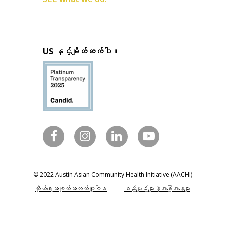
US နှင့်ချိတ်ဆက်ပါ။
© 2022 Austin Asian Community Health Initiative (AACHI)
ကိုယ်ရေးအချက်အလက်မူဝါဒ
စည်းမျဉ်းများနဲ့အခြေအနေများ