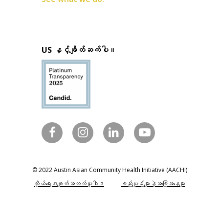
US နှင့်ချိတ်ဆက်ပါ။
© 2022 Austin Asian Community Health Initiative (AACHI)
ကိုယ်ရေးအချက်အလက်မူဝါဒ
စည်းမျဉ်းများနဲ့အခြေအနေများ