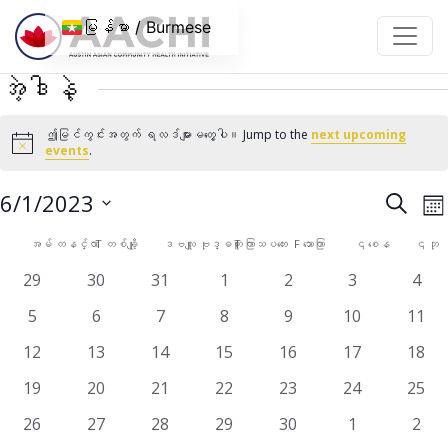
အကြောင်းအရာသို့ ကျော်သွားပါ။
မြန်မာ / Burmese
အဲ့ဒါနဲ့
ဤမြင်ကွင်းအတွက် ရလဒ်များမတွေ့ပါ။ Jump to the
next upcoming
Notice
events
.
အဲ့
ပွ
6/1/2023
ရှာ
လ
ရန်
V
ဒါနဲ့
ရက်စွဲ
အဲ့
အမ်
တနင်္လာ
T
တစ်ချို့
ဒဗလျူ
ဗုဒ္ဓဟူး
T
ကြာသပတေး
F
သောကြာ
၎
စေန
၎
ဘု
N
ကို
ရှာဖွေ
ဒါနဲ့
0
0
0
0
0
0
0
29
30
31
1
2
3
4
ရွေး
မှု
events
events
events
events
events
events
even
ပြက္ခဒိန်
ပါ။
0
0
0
0
0
0
0
5
6
7
8
9
10
11
နှင့်
events
events
events
events
events
events
event
0
0
0
0
0
0
0
12
13
14
15
16
17
18
ကြည့်ရ
events
events
events
events
events
events
event
မှု
0
0
0
0
0
0
0
19
20
21
22
23
24
25
events
events
events
events
events
events
event
များ
0
0
0
0
0
0
0
26
27
28
29
30
1
2
events
events
events
events
events
events
even