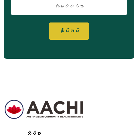
အီး
မေး
လ်
လိပ်စာ