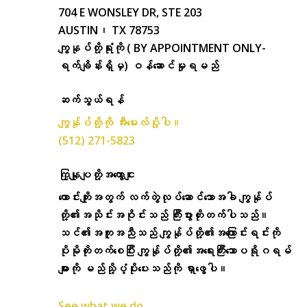
704 E WONSLEY DR, STE 203
AUSTIN၊ TX 78753
ကျွနုပ်တို့ရုံးကို ( BY APPOINTMENT ONLY-
ရက်ချိန်းရှိမှ) ဝန်ဆောင်မှုရမည်
ဆက်သွယ်ရန်
ကျွန်ုပ်တို့ကို အီးမေးလ်ပို့ပါ။
(512) 271-5823
ကြှနျုပျတို့အကွောငျး
ကောင်းကျိုးအတွက် လက်တွဲလုပ်ဆောင်သောအခါ ကျွန်ုပ်
တို့၏အသိုင်းအဝိုင်းသည် ကြီးပွားတိုးတက်ပါသည်။
သင်၏အကူအညီသည် ကျွန်ုပ်တို့၏အကြောင်းရင်းကို
ပိုမိုတိုးတက်စေပြီး ကျွန်ုပ်တို့၏အရေးကြီးသောပရိုဂရမ်
များကို မည်သို့ပံ့ပိုးပေးသည်ကို ရှာဖွေပါ။
See what we do.