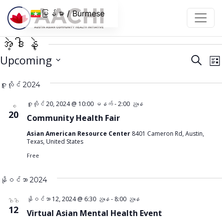
အကြောင်းအရာသို့ ကျော်သွားပါ။
မြန်မာ / Burmese
အဲ့ဒါနဲ့
အဲ့
ပွ
Upcoming
ရှာ
စာရ
ရန်
V
ဒါနဲ့
ရက်စွဲ
N
ဇူလိုင် 2024
ကို
ရှာဖွေ
ရွေး
မှု
ဇူလိုင် 20, 2024 @ 10:00 မနက်
-
2:00 ညနေ
စ
ပါ။
20
Community Health Fair
နှင့်
ကြည့်ရ
Asian American Resource Center
8401 Cameron Rd, Austin,
Texas, United States
မှု
Free
များ
လမ်းည
နိုဝင်ဘာ 2024
မှု
နိုဝင်ဘာ 12, 2024 @ 6:30 ညနေ
-
8:00 ညနေ
ဂါဂါ
12
Virtual Asian Mental Health Event