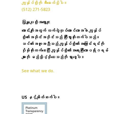
ကျွန်ုပ်တို့ကို အီးမေးလ်ပို့ပါ။
(512) 271-5823
ကြှနျုပျတို့အကွောငျး
ကောင်းကျိုးအတွက် လက်တွဲလုပ်ဆောင်သောအခါ ကျွန်ုပ်
တို့၏အသိုင်းအဝိုင်းသည် ကြီးပွားတိုးတက်ပါသည်။
သင်၏အကူအညီသည် ကျွန်ုပ်တို့၏အကြောင်းရင်းကို
ပိုမိုတိုးတက်စေပြီး ကျွန်ုပ်တို့၏အရေးကြီးသောပရိုဂရမ်
များကို မည်သို့ပံ့ပိုးပေးသည်ကို ရှာဖွေပါ။
See what we do.
US နှင့်ချိတ်ဆက်ပါ။