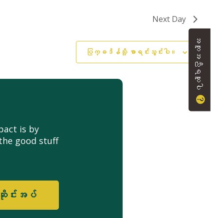
Next Day
အကူအညီရယူပါ
ပြက္ခဒိန်သို့ စာရင်းသွင်းပါ။
act is by
the good stuff