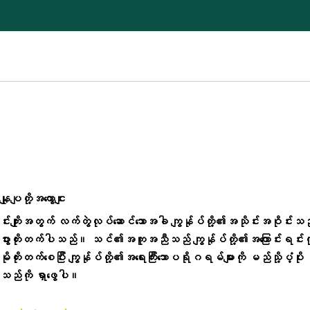
နျုပျတို့အကွောငျး
ာင်းကျိုးအတွက် လက်တွဲလုပ်ဆောင်သောအခါ ကျွန်ုပ်တို့၏အသိုင်းအဝိုင်းသည
ီးပွားတိုးတက်ပါသည်။ သင်၏အကူအညီသည် ကျွန်ုပ်တို့၏အကြောင်းရင်းကိ
ုမိုတိုးတက်စေပြီး ကျွန်ုပ်တို့၏အရေးကြီးသောပရိုဂရမ်များကို မည်သို့ပံ့ပိုး
းသည်ကို ရှာဖွေပါ။