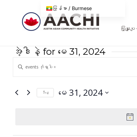
အကြောင်းအရာသို့ ကျော်သွားပါ။
မြန်မာ / Burmese
ကြှနျုပျတ
အဲ့ဒါနဲ့ for မေ 31, 2024
အဲ့
Keyword
ဒါနဲ့
ရိုက်
ထည့်
ရှာဖွေ
ပါ။
မေ 31, 2024
ဒီနေ့
မှု
Keyword
ရက်စွဲ
နှင့်
ဖြင့်
ကို
အဲ့
ကြည့်ရှု
ရွေး
ဒါနဲ့
ပါ။
မှု
ကို
ရှာ