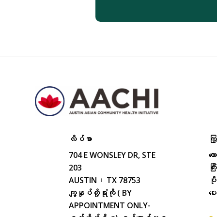
လိပ်စာ
ကြှ
704 E WONSLEY DR, STE
ကေ
203
ကြ
AUSTIN၊ TX 78753
ပိ
ကျွနုပ်တို့ရုံးကို ( BY
ပေ
APPOINTMENT ONLY-