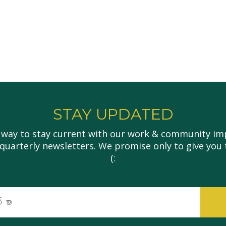
STAY UPDATED
 way to stay current with our work & community imp
 quarterly newsletters. We promise only to give you 
(:
အီး
မေး
လ်