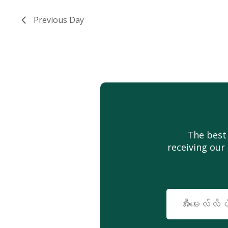
များ
ပါ။
လမ်းညွှန်
Previous Day
မှု
The best
receiving our