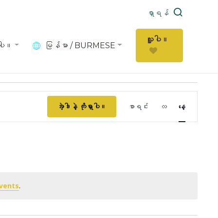
ရှာရန်
လှူပါ။
ပါ။
မြန်မာ / BURMESE
ပွဲ
အဲ့ဒါနဲ့ ကိုရှာပါ။
စာရင်း
လ
နေ့
Views
Navigatio
vents
.