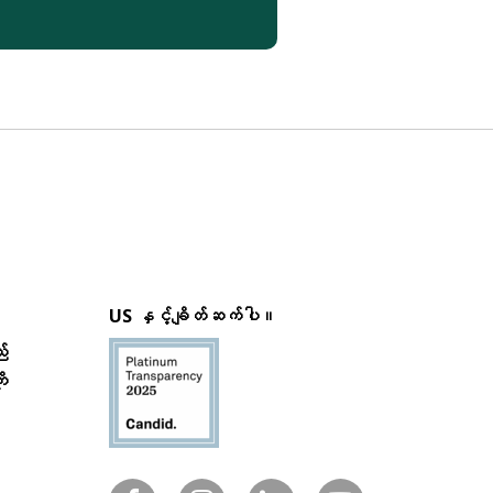
US နှင့်ချိတ်ဆက်ပါ။
်
ု