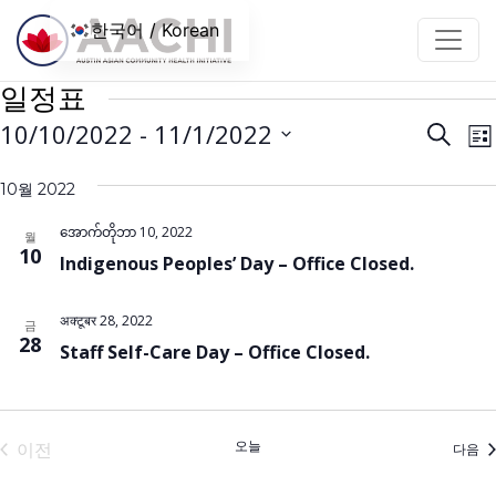
콘텐츠로 건너뛰기
한국어 / Korean
일정표
일
10/10/2022
 - 
11/1/2022
검
목
색
정
날
록
하
10월 2022
짜
표
기
를
검
အောက်တိုဘာ 10, 2022
월
선
10
Indigenous Peoples’ Day – Office Closed.
색
택
및
하
अक्टूबर 28, 2022
금
보
세
28
Staff Self-Care Day – Office Closed.
요.
기
탐
색
오늘
이전
일
다음
일정표