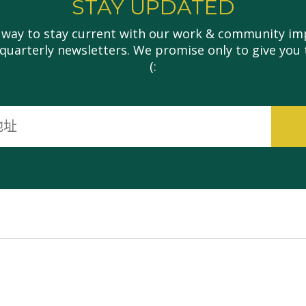
STAY UPDATED
 way to stay current with our work & community imp
 quarterly newsletters. We promise only to give you 
(:
电
子
邮
件