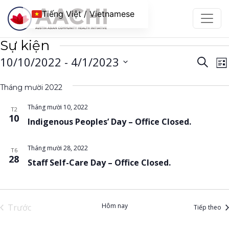
Chuyển đến nội dung
Tiếng Việt / Vietnamese
Sự kiện
Điều
Đ
10/10/2022
 - 
4/1/2023
Tìm
Da
kiếm
h
hướ
Chọn
sác
c
Tháng mười 2022
ngày.
chế
đ
độ
Tháng mười 10, 2022
T2
10
Indigenous Peoples’ Day – Office Closed.
xem
B
và
c
Tháng mười 28, 2022
T6
tìm
28
Staff Self-Care Day – Office Closed.
kiếm
Sự
kiện
Hôm nay
Trước
Sự
Tiếp theo
Sự kiện