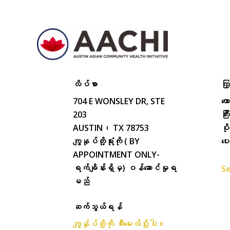
လိပ်စာ
ကြှ
704 E WONSLEY DR, STE
ကေ
203
ကြ
AUSTIN၊ TX 78753
ပိ
ကျွနုပ်တို့ရုံးကို ( BY
ပေ
APPOINTMENT ONLY-
ရက်ချိန်းရှိမှ) ဝန်ဆောင်မှုရ
Se
မည်
ဆက်သွယ်ရန်
ကျွန်ုပ်တို့ကို အီးမေးလ်ပို့ပါ။