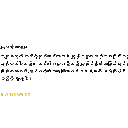
နျုပျတို့အကွောငျး
ာင်းကျိုးအတွက် လက်တွဲလုပ်ဆောင်သောအခါ ကျွန်ုပ်တို့၏အသိုင်းအဝိုင်းသည
ီးပွားတိုးတက်ပါသည်။ သင်၏အကူအညီသည် ကျွန်ုပ်တို့၏အကြောင်းရင်းကိ
ုမိုတိုးတက်စေပြီး ကျွန်ုပ်တို့၏အရေးကြီးသောပရိုဂရမ်များကို မည်သို့ပံ့ပိုး
းသည်ကို ရှာဖွေပါ။
e what we do.