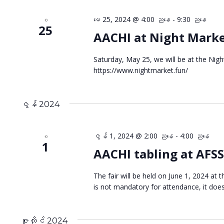
မေ 25, 2024 @ 4:00 ညနေ
-
9:30 ညနေ
စ
25
AACHI at Night Mark
Saturday, May 25, we will be at the Nig
https://www.nightmarket.fun/
ဇွန် 2024
ဇွန် 1, 2024 @ 2:00 ညနေ
-
4:00 ညနေ
စ
1
AACHI tabling at AFSS
The fair will be held on June 1, 2024 a
is not mandatory for attendance, it doe
ဇူလိုင် 2024