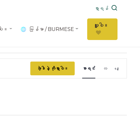
ရှာရန်
လှူပါ။
ပါ။
မြန်မာ / BURMESE
ပွဲ
အဲ့ဒါနဲ့ ကိုရှာပါ။
စာရင်း
လ
နေ့
Views
Navigatio