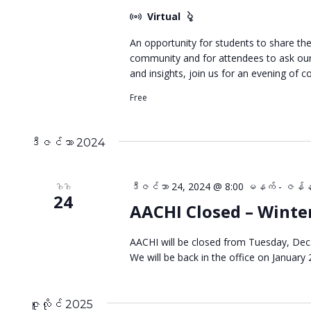
Virtual ပွဲ
An opportunity for students to share th
community and for attendees to ask our 
and insights, join us for an evening of c
Free
ဒီဇင်ဘာ 2024
ဒီဇင်ဘာ 24, 2024 @ 8:00 မနက်
-
ဇန်နဝ
ဂါဂါ
24
AACHI Closed – Winte
AACHI will be closed from Tuesday, Dec.
We will be back in the office on January
ဇူလိုင် 2025