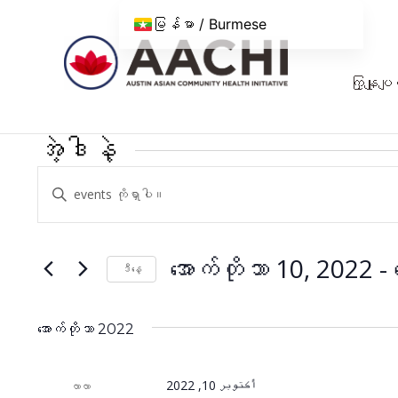
အကြောင်းအရာသို့ ကျော်သွားပါ။
မြန်မာ / Burmese
ကြှနျုပျတ
အဲ့ဒါနဲ့
အဲ့
Keyword
ဒါနဲ့
ရိုက်
ထည့်
ရှာဖွေ
ပါ။
အောက်တိုဘာ 10, 2022
 - 
ဒီနေ့
မှု
Keyword
ရက်စွဲ
နှင့်
ဖြင့်
ကို
အဲ့
အောက်တိုဘာ 2022
ကြည့်ရှု
ရွေး
ဒါနဲ့
ပါ။
မှု
ကို
أكتوبر 10, 2022
လာလာ
ရှာ