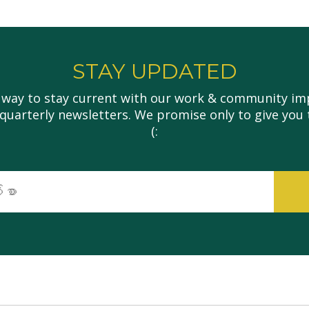
STAY UPDATED
 way to stay current with our work & community imp
 quarterly newsletters. We promise only to give you 
(:
အီး
မေး
လ်