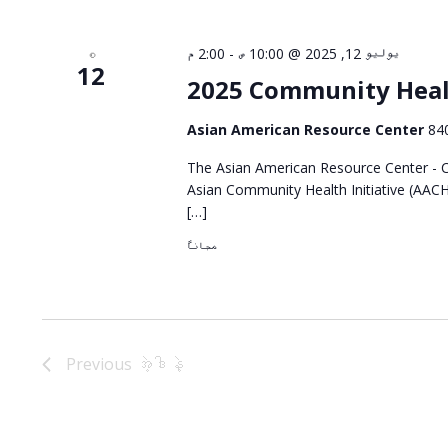
2:00 م
-
يوليو 12, 2025 @ 10:00 ص
စ
12
2025 Community Heal
Asian American Resource Center
84
The Asian American Resource Center - Ci
Asian Community Health Initiative (AACH
[…]
مجاناً
Previous
အဲ့ဒါနဲ့