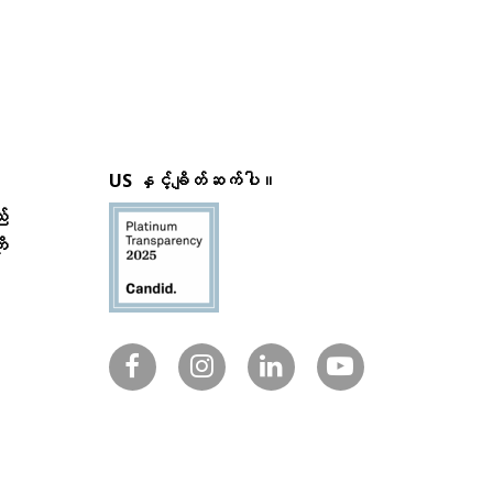
US နှင့်ချိတ်ဆက်ပါ။
်
ု