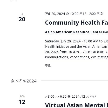
7월 20, 2024 @ 10:00 오전
-
2:00 오후
စ
20
Community Health Fa
Asian American Resource Center
84
Saturday, July 20, 2024 - 10:00 AM to 2
Health Initiative and the Asian American
20, 2024 from 10 a.m. - 2 p.m. at 8401 C
immunizations, vaccinations, eye testin
무료
နိုဝင်ဘာ 2024
8:00 م
-
نوفمبر 12, 2024 @ 6:30 م
ဂါဂါ
12
Virtual Asian Mental