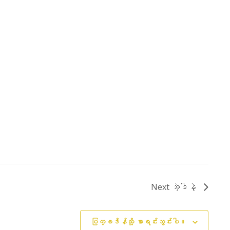
Next
အဲ့ဒါနဲ့
ပြက္ခဒိန်သို့ စာရင်းသွင်းပါ။