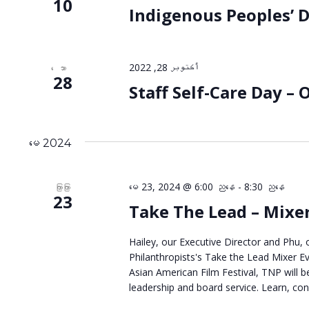
များ
10
Indigenous Peoples’ D
ပါ။
လမ်းညွှန်
မှု
أكتوبر 28, 2022
ေသာ
28
Staff Self-Care Day – O
မေ 2024
မေ 23, 2024 @ 6:00 ညနေ
-
8:30 ညနေ
ကြာကြာ
23
Take The Lead – Mixe
Hailey, our Executive Director and Phu, 
Philanthropists's Take the Lead Mixer Ev
Asian American Film Festival, TNP will b
leadership and board service. Learn, co