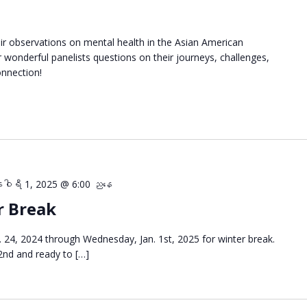
eir observations on mental health in the Asian American
wonderful panelists questions on their journeys, challenges,
onnection!
ါရီ 1, 2025 @ 6:00 ညနေ
r Break
 24, 2024 through Wednesday, Jan. 1st, 2025 for winter break.
 2nd and ready to […]