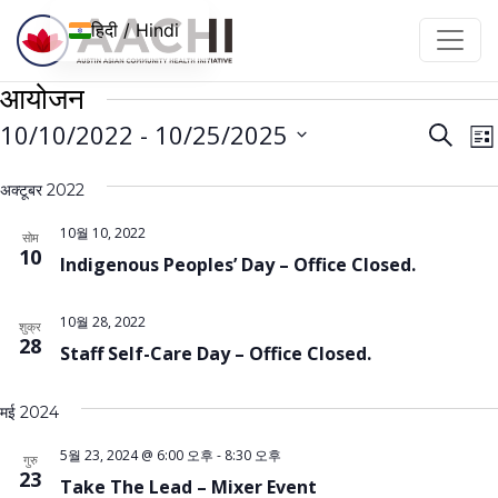
इसे छोड़कर सामग्री पर बढ़ने के लिए
हिदी / Hindi
आयोजन
आयोज
आ
10/10/2022
 - 
10/25/2025
खोज
सूची
न
नेविगे
तारीख़
द
अक्टूबर 2022
चुनें।
खोजें
है
और
10월 10, 2022
सोम
10
Indigenous Peoples’ Day – Office Closed.
देखें
10월 28, 2022
शुक्र
28
Staff Self-Care Day – Office Closed.
मई 2024
5월 23, 2024 @ 6:00 오후
-
8:30 오후
गुरु
23
Take The Lead – Mixer Event