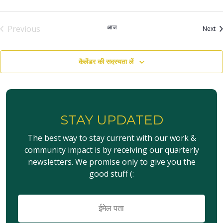
आज
Previous
आय
Next
आयोजन
कैलेंडर की सदस्यता लें
STAY UPDATED
The best way to stay current with our work &
community impact is by receiving our quarterly
newsletters. We promise only to give you the
good stuff (:
ईमेल