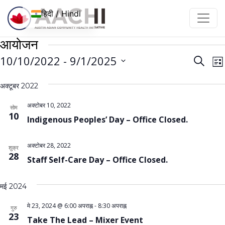
इसे छोड़कर सामग्री पर बढ़ने के लिए
हिदी / Hindi
आयोजन
आयोज
आ
10/10/2022
 - 
9/1/2025
खोज
सूची
न
नेविगे
तारीख़
द
अक्टूबर 2022
चुनें।
खोजें
है
और
अक्टोबर 10, 2022
सोम
10
Indigenous Peoples’ Day – Office Closed.
देखें
अक्टोबर 28, 2022
शुक्र
28
Staff Self-Care Day – Office Closed.
मई 2024
मे 23, 2024 @ 6:00 अपराह्न
-
8:30 अपराह्न
गुरु
23
Take The Lead – Mixer Event