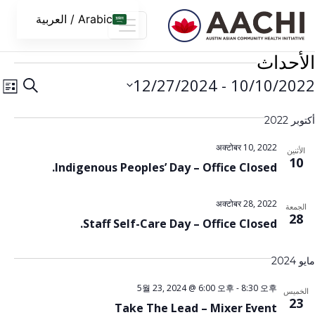
ى الى المحتوى
Arabic / العربية
أحداث
بحث
حدث
12/27/2024
 - 
10/10/20
يبحث
قائمة
الم
الأحداث
المل
2022
خ.
والتنقل
المشاهد
अक्टोबर 10, 2022
أثنين
1
Indigenous Peoples’ Day – Office Closed.
अक्टोबर 28, 2022
جمعة
2
Staff Self-Care Day – Office Closed.
20
5월 23, 2024 @ 6:00 오후
-
8:30 오후
خميس
2
Take The Lead – Mixer Event