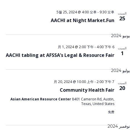
5월 25, 2024 @ 4:00 오후
-
9:30 오후
سبت
2
AACHI at Night Market.Fun
202
-
4:00 下午
6 月 1, 2024 @ 2:00 下午
سبت
1
AACHI tabling at AFSSA’s Legal & Resource Fair
202
-
2:00 下午
7 月 20, 2024 @ 10:00 上午
سبت
2
Community Health Fair
Asian American Resource Center
8401 Cameron Rd, Austin,
Texas, United States
免费
 2024